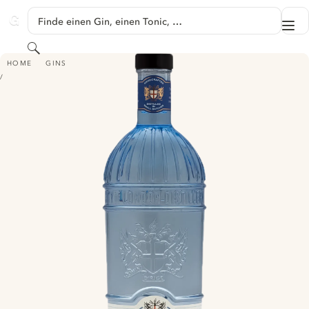
SPRINGE ZU HAUPTINHALT
Finde einen Gin, einen Tonic, …
Me
GINVENTORY
Suchen
CITY OF LONDON AUTHENTIC GIN
HOME
GINS