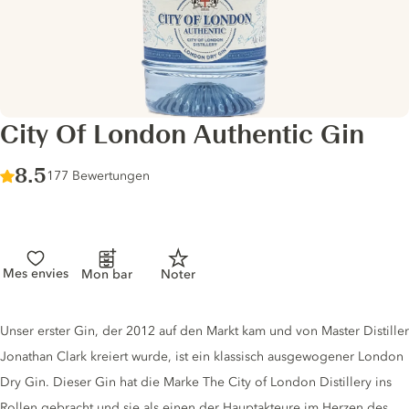
City Of London Authentic Gin
Score :
8.5
/ 10
177 Bewertungen
Mes envies
Mon bar
Noter
Gin description
Unser erster Gin, der 2012 auf den Markt kam und von Master Distiller
Jonathan Clark kreiert wurde, ist ein klassisch ausgewogener London
Dry Gin. Dieser Gin hat die Marke The City of London Distillery ins
Rollen gebracht und sie als einen der Hauptakteure im Herzen des