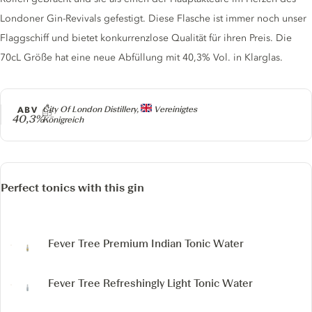
Londoner Gin-Revivals gefestigt. Diese Flasche ist immer noch unser
Flaggschiff und bietet konkurrenzlose Qualität für ihren Preis. Die
70cL Größe hat eine neue Abfüllung mit 40,3% Vol. in Klarglas.
Producer
ABV
City Of London Distillery,
Vereinigtes
40,3%
Königreich
Perfect tonics with this gin
Fever Tree Premium Indian Tonic Water
Fever Tree Refreshingly Light Tonic Water