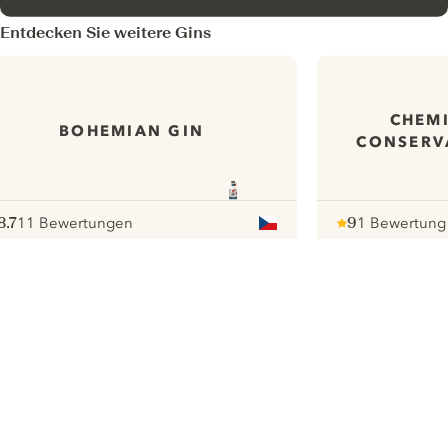
Entdecken Sie weitere Gins
CHEMI
BOHEMIAN GIN
CONSERV
8.7
11 Bewertungen
9
1 Bewertung
ote :
 10
pour
Note :
/ 10
pour
ui.nextImg