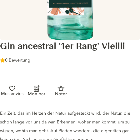
Gin ancestral '1er Rang' Vieilli
0 Bewertung
Mes envies
Mon bar
Noter
Gin description
Ein Zelt, das im Herzen der Natur aufgesteckt wird, der Natur, die
schon lange vor uns da war. Erkennen, woher man kommt, um zu
wissen, wohin man geht. Auf Pfaden wandern, die eigentlich gar
keine sind. Sich an unsere Großeltern erinnern.