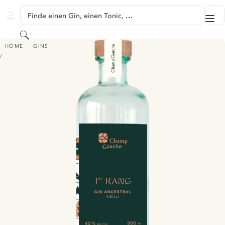
SPRINGE ZU HAUPTINHALT
Finde einen Gin, einen Tonic, …
Me
GINVENTORY
Suchen
GIN ANCESTRAL '1ER RANG' VIEILLI
HOME
GINS