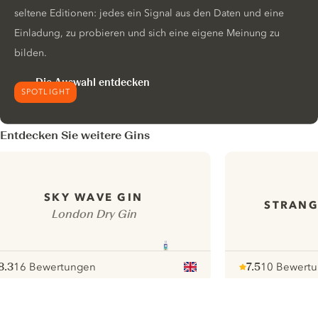
seltene Editionen: jedes ein Signal aus den Daten und eine
Einladung, zu probieren und sich eine eigene Meinung zu
bilden.
Die Auswahl entdecken
SPOTLIGHT
Entdecken Sie weitere Gins
SKY WAVE GIN
STRANG
London Dry Gin
8.3
16 Bewertungen
7.5
10 Bewert
ote :
 10
pour
Note :
/ 10
pour
ui.nextImg