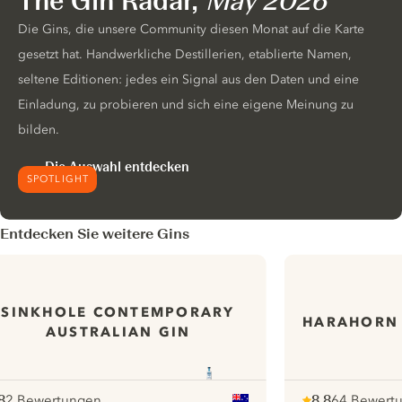
The Gin Radar,
May 2026
Die Gins, die unsere Community diesen Monat auf die Karte
gesetzt hat. Handwerkliche Destillerien, etablierte Namen,
seltene Editionen: jedes ein Signal aus den Daten und eine
Einladung, zu probieren und sich eine eigene Meinung zu
bilden.
Die Auswahl entdecken
SPOTLIGHT
Entdecken Sie weitere Gins
SINKHOLE CONTEMPORARY
HARAHORN 
AUSTRALIAN GIN
8
2 Bewertungen
8.8
64 Bewert