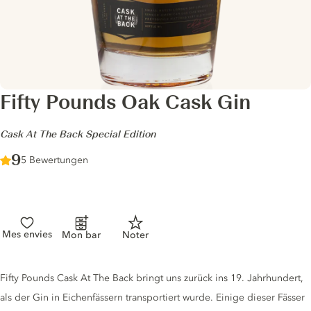
Fifty Pounds Oak Cask Gin
-
Cask At The Back Special Edition
Score :
9
/ 10
5 Bewertungen
Mes envies
Mon bar
Noter
Gin description
Fifty Pounds Cask At The Back bringt uns zurück ins 19. Jahrhundert,
als der Gin in Eichenfässern transportiert wurde. Einige dieser Fässer