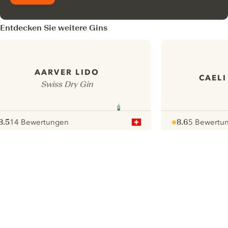
Entdecken Sie weitere Gins
AARVER LIDO
CAELI
Swiss Dry Gin
8.5
14 Bewertungen
8.6
5 Bewertu
ote :
 10
pour
Note :
/ 10
pour
ui.nextImg