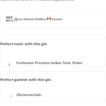
ABV
Producer
Lucky Bastard Distillers,
Kanada
40%
Perfect tonic with this gin
Fentimans Premium Indian Tonic Water
Perfect garnish with this gin
Zitronenschale