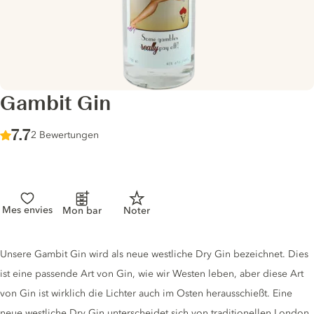
Gambit Gin
Score :
7.7
/ 10
2 Bewertungen
Mes envies
Mon bar
Noter
Gin description
Unsere Gambit Gin wird als neue westliche Dry Gin bezeichnet. Dies
ist eine passende Art von Gin, wie wir Westen leben, aber diese Art
von Gin ist wirklich die Lichter auch im Osten herausschießt. Eine
neue westliche Dry Gin unterscheidet sich von traditionellen London