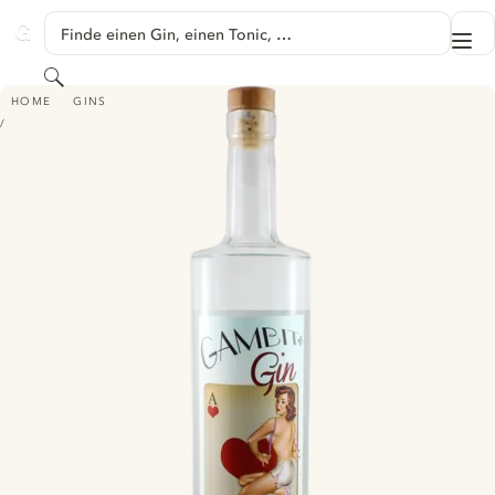
SPRINGE ZU HAUPTINHALT
Finde einen Gin, einen Tonic, …
Me
GINVENTORY
Suchen
GAMBIT GIN
HOME
GINS