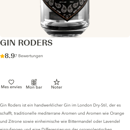
GIN RODERS
Score :
8.9
/ 10
7 Bewertungen
Mes envies
Mon bar
Noter
Gin description
Gin Roders ist ein handwerklicher Gin im London Dry-Stil, der es
schafft, traditionelle mediterrane Aromen und Aromen wie Orange
und Zitrone sowie einheimische wie Bittermandel oder Lavendel
einzufangen und eine Differenzierung der organoleptischen