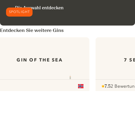
Die Auswahl entdecken
SPOTLIGHT
Entdecken Sie weitere Gins
GIN OF THE SEA
7 S
7.5
2 Bewertu
Note :
/ 10
pour
ui.nextImg