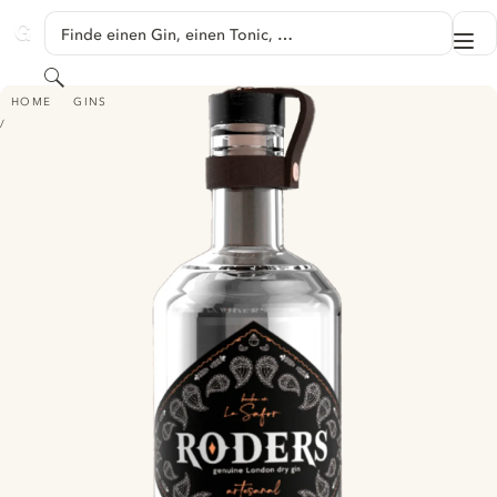
SPRINGE ZU HAUPTINHALT
Finde einen Gin, einen Tonic, …
Me
GINVENTORY
Suchen
GIN RODERS
HOME
GINS