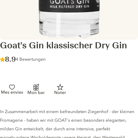
Goat's Gin klassischer Dry Gin
Score :
8.9
/ 10
4 Bewertungen
Mes envies
Mon bar
Noter
Gin description
In Zusammenarbeit mit einem befreundeten Ziegenhof - der kleinen
Fromagerie - haben wir mit GOAT's einen besonders eleganten,
milden Gin entwickelt, der durch eine intensive, perfekt
eingebundene Wacholdernote unsere Heimat, den Westerwald