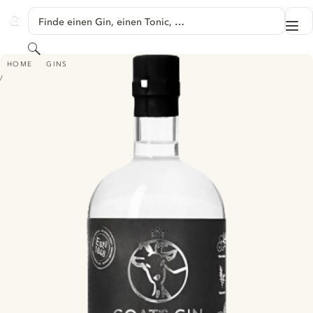
SPRINGE ZU HAUPTINHALT
Finde einen Gin, einen Tonic, …
Me
GINVENTORY
Suchen
GOAT'S GIN KLASSISCHER DRY GIN
HOME
GINS