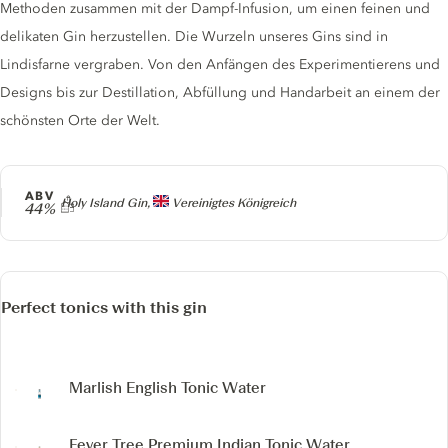
Methoden zusammen mit der Dampf-Infusion, um einen feinen und
delikaten Gin herzustellen. Die Wurzeln unseres Gins sind in
Lindisfarne vergraben. Von den Anfängen des Experimentierens und
Designs bis zur Destillation, Abfüllung und Handarbeit an einem der
schönsten Orte der Welt.
ABV
Producer
Holy Island Gin,
Vereinigtes Königreich
44%
Perfect tonics with this gin
Marlish English Tonic Water
Fever Tree Premium Indian Tonic Water