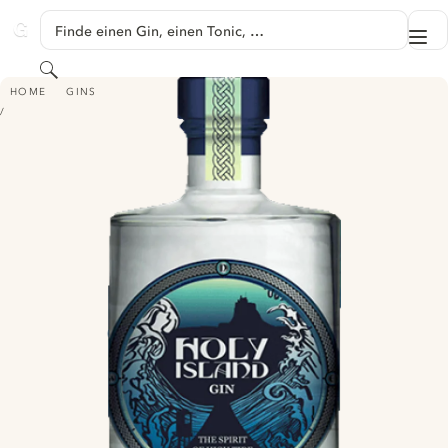
SPRINGE ZU HAUPTINHALT
Finde einen Gin, einen Tonic, …
Me
GINVENTORY
Suchen
HOLY ISLAND GIN - THE SPIRIT OF HIGH TIDE
HOME
GINS