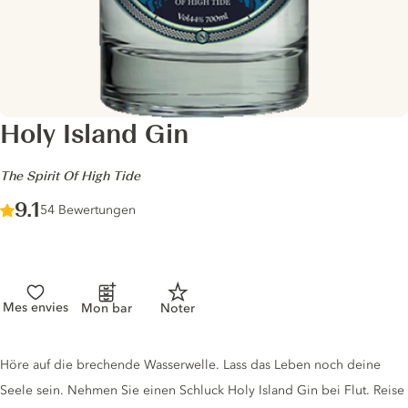
Holy Island Gin
-
The Spirit Of High Tide
Score :
9.1
/ 10
54 Bewertungen
Mes envies
Mon bar
Noter
Gin description
Höre auf die brechende Wasserwelle. Lass das Leben noch deine
Seele sein. Nehmen Sie einen Schluck Holy Island Gin bei Flut. Reise