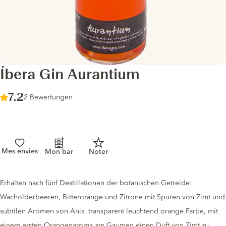
Íbera Gin Aurantium
Score :
7.2
/ 10
2 Bewertungen
Mes envies
Mon bar
Noter
Gin description
Erhalten nach fünf Destillationen der botanischen Getreide:
Wacholderbeeren, Bitterorange und Zitrone mit Spuren von Zimt und
subtilen Aromen von Anis. transparent leuchtend orange Farbe, mit
einem ersten Orangenaroma am Gaumen einen Duft von Zimt zu