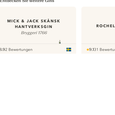
Entdecken Sie weitere Gins
MICK & JACK SKÅNSK
ROCHEL
HANTVERKSGIN
Bryggeri 1766
8.9
2 Bewertungen
9.1
31 Bewert
ote :
 10
pour
Note :
/ 10
pour
ui.nextImg