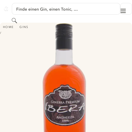
SPRINGE ZU HAUPTINHALT
Finde einen Gin, einen Tonic, …
Me
GINVENTORY
Suchen
ÍBERA GIN AURANTIUM
HOME
GINS