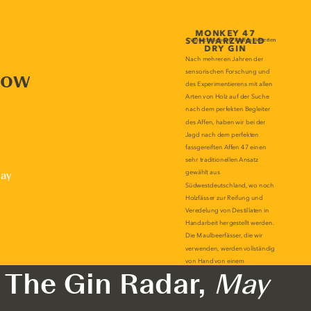
now
lay
The Gin Radar,
May