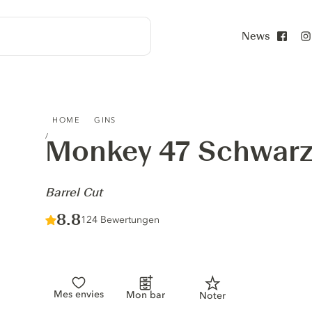
News
Face
MONKEY 47 SCHWARZWALD DRY GIN - BARREL CUT
HOME
GINS
Monkey 47 Schwarz
-
Barrel Cut
Score :
8.8
/ 10
124 Bewertungen
Mes envies
Mon bar
Noter