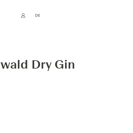
DE
Mein Konto
book
Instagram
EN
FR
NL
ES
wald Dry Gin