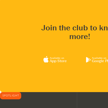
Join the club to k
more!
Available on
Available on
App Store
Google P
SPOTLIGHT