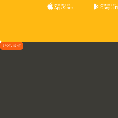
Available on
Available on
App Store
Google P
SPOTLIGHT