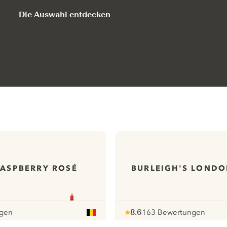
Die Auswahl entdecken
RASPBERRY ROSÉ
BURLEIGH'S LONDO
ngen
8.6
163 Bewertungen
Note :
/ 10
pour