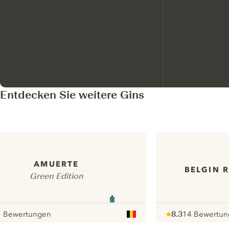
Entdecken Sie weitere Gins
AMUERTE
BELGIN 
Green Edition
1 Bewertungen
8.3
14 Bewertu
our
Note :
/ 10
pour