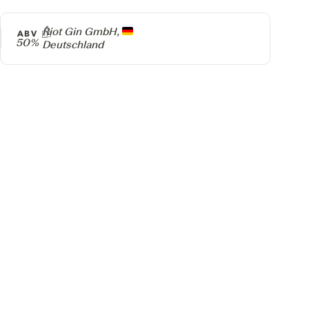
Producer
Riot Gin GmbH,
ABV
50%
Deutschland