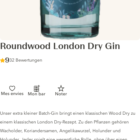
Roundwood London Dry Gin
Score :
9
/ 10
32 Bewertungen
Mes envies
Mon bar
Noter
Gin description
Unser extra kleiner Batch-Gin bringt einen klassischen Wood Dry zu
einem klassischen London Dry-Rezept. Zu den Pflanzen gehören
Wacholder, Koriandersamen, Angelikawurzel, Holunder und
Holunder. Jeder spielt eine wesentliche Rolle, ohne über einen