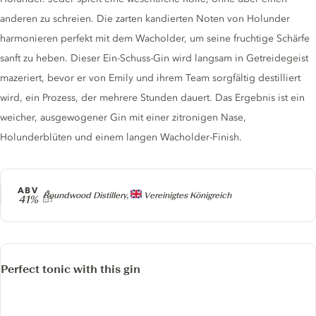
anderen zu schreien. Die zarten kandierten Noten von Holunder
harmonieren perfekt mit dem Wacholder, um seine fruchtige Schärfe
sanft zu heben. Dieser Ein-Schuss-Gin wird langsam in Getreidegeist
mazeriert, bevor er von Emily und ihrem Team sorgfältig destilliert
wird, ein Prozess, der mehrere Stunden dauert. Das Ergebnis ist ein
weicher, ausgewogener Gin mit einer zitronigen Nase,
Holunderblüten und einem langen Wacholder-Finish.
ABV
Producer
Roundwood Distillery,
Vereinigtes Königreich
41%
Perfect tonic with this gin