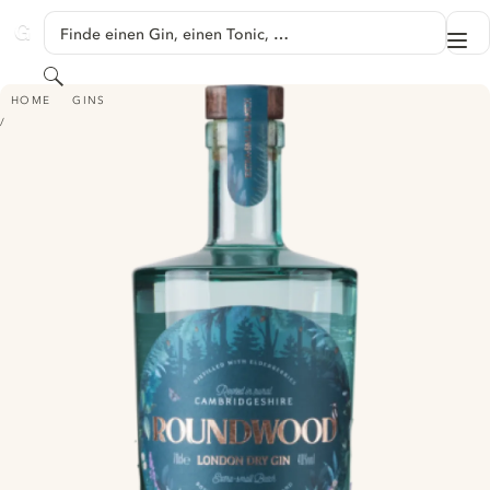
SPRINGE ZU HAUPTINHALT
Finde einen Gin, einen Tonic, …
Me
GINVENTORY
Suchen
ROUNDWOOD LONDON DRY GIN
HOME
GINS