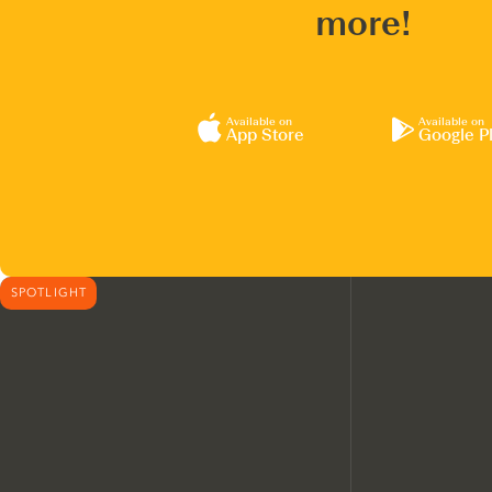
more!
Available on
Available on
App Store
Google P
SPOTLIGHT