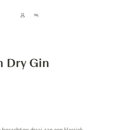
NL
Mijn account
book
Instagram
EN
FR
DE
ES
 Dry Gin
e bosachtige draai aan een klassiek