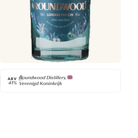
Producer
Roundwood Distillery,
ABV
41%
Verenigd Koninkrijk