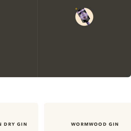
We zouden graag cookies
gebruiken om de ervaring op
onze website te verbeteren.
 DRY GIN
WORMWOOD GIN
Meer info in verband met
ons cookiebeleid