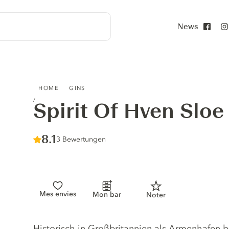
News
Face
SPIRIT OF HVEN SLOE GIN
HOME
GINS
Spirit Of Hven Sloe
Score :
8.1
/ 10
3 Bewertungen
Mes envies
Mon bar
Noter
Gin description
Historisch in Großbritannien als Armenhafen be