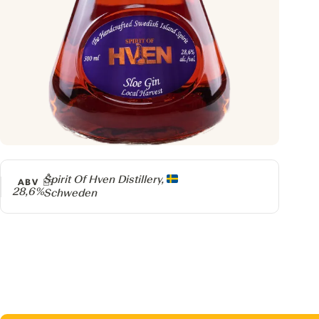
Producer
Spirit Of Hven Distillery,
ABV
28,6%
Schweden