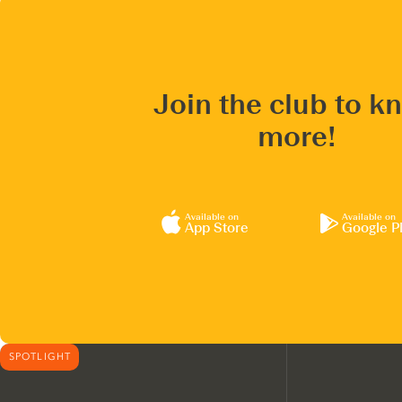
Join the club to k
more!
Available on
Available on
App Store
Google P
SPOTLIGHT