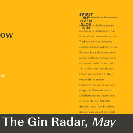
now
lay
The Gin Radar,
May