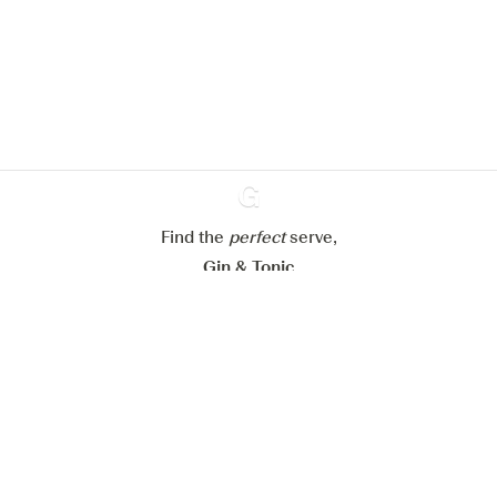
om de ervaring op onze website te
verbeteren.
Meer info in verband met
ons cookiebeleid
Mijn cookie-instellingen aanpassen
Alles weigeren
Alles aanvaarden
Find the
perfect
Ginventory
serve,
Gin & Tonic
News
Contact
Privacy Policy