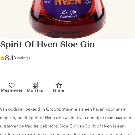
Spirit Of Hven Sloe Gin
Score :
8.1
/ 10
3 ratings
Mes envies
Mon bar
Noter
Gin description
Van oudsher bekend in Groot-Brittannië als een haven voor arme
mensen, heeft Spirit of Hven de kwaliteit van een rijke man naar een
uitstervende traditie gebracht. Sloe Gin van Spirit of Hven is een
moderne opknapbeurt van een bijna dode variant van gin, gemaakt