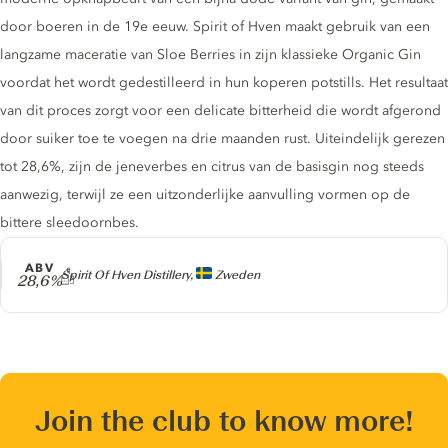
door boeren in de 19e eeuw. Spirit of Hven maakt gebruik van een
langzame maceratie van Sloe Berries in zijn klassieke Organic Gin
voordat het wordt gedestilleerd in hun koperen potstills. Het resultaat
van dit proces zorgt voor een delicate bitterheid die wordt afgerond
door suiker toe te voegen na drie maanden rust. Uiteindelijk gerezen
tot 28,6%, zijn de jeneverbes en citrus van de basisgin nog steeds
aanwezig, terwijl ze een uitzonderlijke aanvulling vormen op de
bittere sleedoornbes.
ABV
Producer
Spirit Of Hven Distillery,
Zweden
28,6%
Join the club to know more!