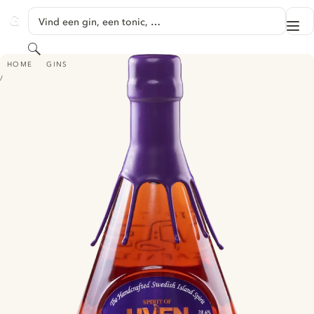
GA NAAR HOOFDINHOUD
Vind een gin, een tonic, …
Me
GINVENTORY
Zoeken
SPIRIT OF HVEN SLOE GIN
HOME
GINS