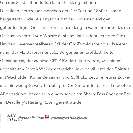
Gin des 21. Jahrhunderts, der im Einklang mit den
Destillationsprozessen zwischen den 1750er und 1850er Jahren
hergestellt wurde. Als Ergebnis hat der Gin einen erdigen,
getreideartigen Geschmack mit einem langen warmen Ende, das dem
Geschmacksprofil von Whisky ähnlicher ist als dem heutigen Gins.
Um den unverwechselbaren Stil der Old-Tom-Mischung zu kreieren,
nahm der Meisterbrenner Jake Burger einen topfdestillierten
Gerstengeist, der zu etwa 70% ABV destilliert wurde, was einem
ungealterten Scotch-Whisky entspricht. Jake destillierte den Spiritus
mit Wacholder, Koriandersamen und Süßholz, bevor er etwas Zucker
und ein wenig Gewürz hinzufügte. Der Gin wurde dann auf etwa 40%
ABV verdünnt, bevor er in einem sehr alten Sherry-Fass über der Bar
im Destillery's Resting Room gereift wurde.
ABV
Producer
Portobello Star,
Vereinigtes Königreich
40%