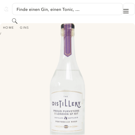
SPRINGE ZU HAUPTINHALT
Finde einen Gin, einen Tonic, …
Me
GINVENTORY
Suchen
THE DISTILLERY OLD TOM GIN - DISTILLED & BOTTLED ON PORTOBELL
HOME
GINS