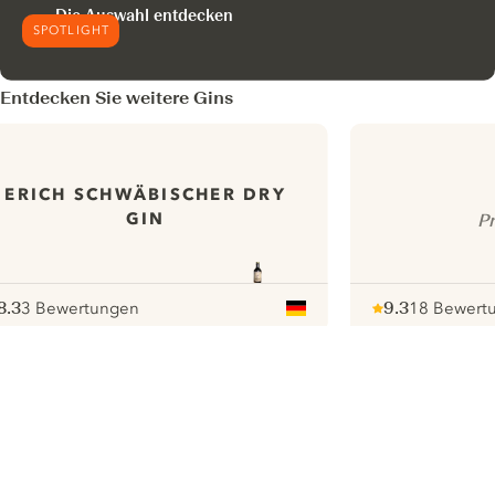
Die Auswahl entdecken
SPOTLIGHT
Entdecken Sie weitere Gins
ERICH SCHWÄBISCHER DRY
GIN
P
8.3
3 Bewertungen
9.3
18 Bewert
ote :
 10
pour
Note :
/ 10
pour
ui.nextImg