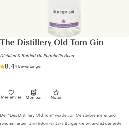
The Distillery Old Tom Gin
-
Distilled & Bottled On Portobello Road
Score :
8.4
/ 10
4 Bewertungen
Mes envies
Mon bar
Noter
Gin description
Der "Des Distillery Old Tom" wurde von Meisterbrennerei und
renommiertem Gin-Historiker Jake Burger kreiert und ist der erste