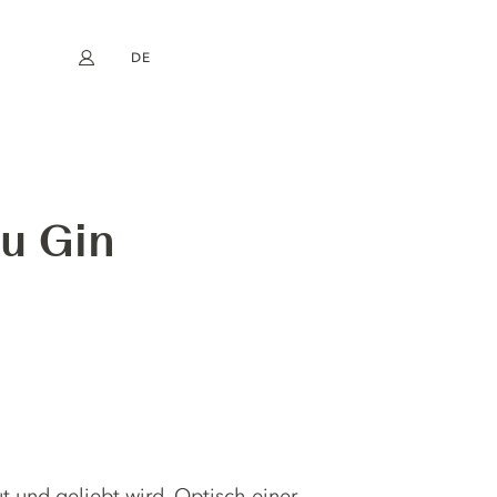
DE
Mein Konto
book
Instagram
EN
FR
NL
ES
u Gin
ut und geliebt wird. Optisch einer