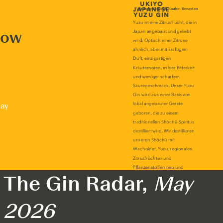
now
lay
The Gin Radar,
May
2026