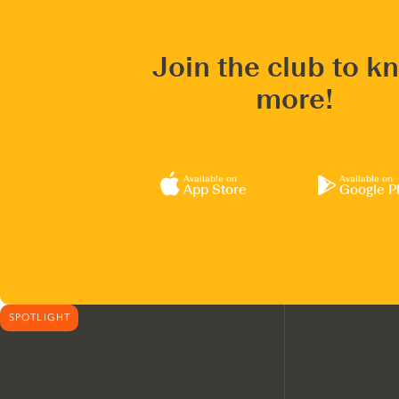
Join the club to k
more!
Available on
Available on
App Store
Google P
SPOTLIGHT