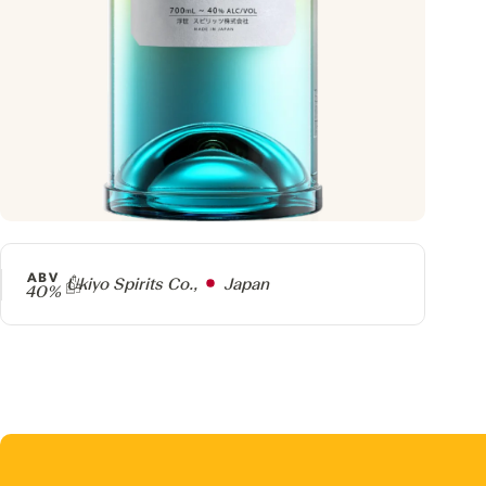
ABV
Producer
Ukiyo Spirits Co.,
Japan
40%