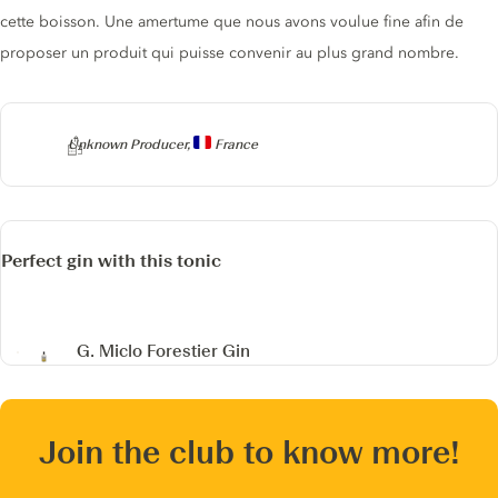
cette boisson. Une amertume que nous avons voulue fine afin de
proposer un produit qui puisse convenir au plus grand nombre.
Producer
Unknown Producer,
France
Perfect gin with this tonic
G. Miclo Forestier Gin
Join the club to know more!