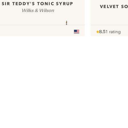
SIR TEDDY'S TONIC SYRUP
VELVET S
Wilks & Wilson
8.5
1 rating
Note :
/ 10
pour
ui.nextImg
We would like to use cookies to
improve your experience on our