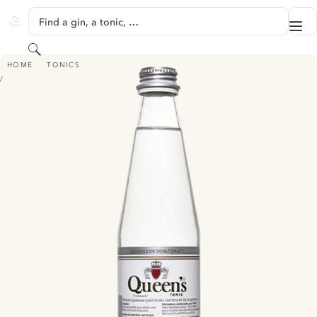
SKIP TO CONTENT
Find a gin, a tonic, …
Me
GINVENTORY
Search
TONIC QUEENS
HOME
TONICS