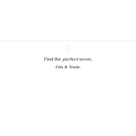
website.
Learn more about
our privacy policies
Configure my cookies
Reject all
Accept all
Find the
perfect
Ginventory
serve,
Gin & Tonic
News
Contact
Privacy Policy
All our Gins