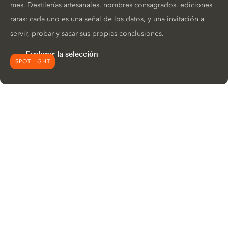
mes. Destilerías artesanales, nombres consagrados, ediciones
raras: cada uno es una señal de los datos, y una invitación a
servir, probar y sacar sus propias conclusiones.
Explorar la selección
SPOTLIGHT
Nous aimerions utiliser des cookies
pour améliorer l’expérience de
notre site web.
En savoir plus sur
notre politique de gestion des
cookies