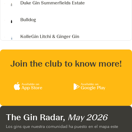
Duke Gin
Summerfields Estate
Bulldog
KolleGin Litchi & Ginger Gin
Join the club to know more!
Available on
Available on
App Store
Google Play
The Gin Radar,
May 2026
Los gins que nuestra comunidad ha puesto en el mapa este