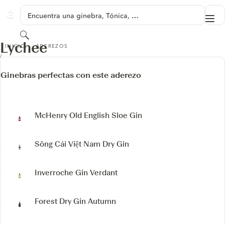
SALTAR A CONTENIDO
Encuentra una ginebra, Tónica, …
Me
GINVENTORY
Buscar
LYCHEE
Lychee
INICIO
ADEREZOS
Ginebras perfectas con este aderezo
McHenry Old English Sloe Gin
Sông Cái Việt Nam Dry Gin
Inverroche Gin Verdant
Forest Dry Gin Autumn