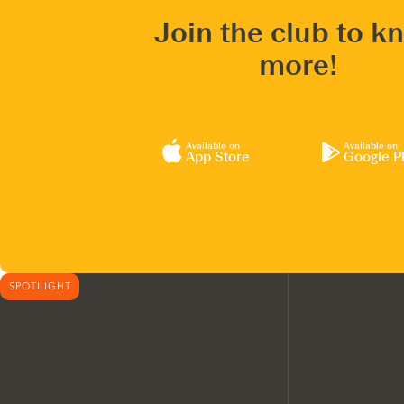
Join the club to k
more!
Available on
Available on
App Store
Google P
SPOTLIGHT