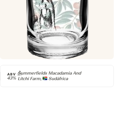
Producer
Summerfields Macadamia And
ABV
43%
Litchi Farm,
Sudáfrica