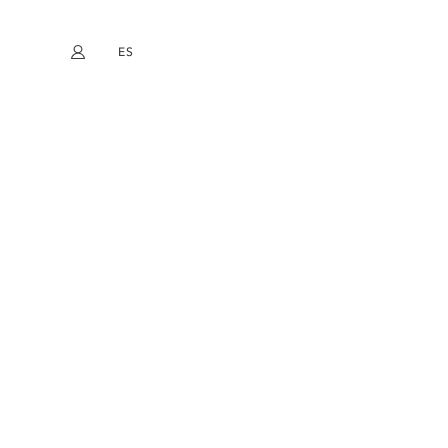
ES
Mi cuenta
book
Instagram
EN
FR
DE
NL