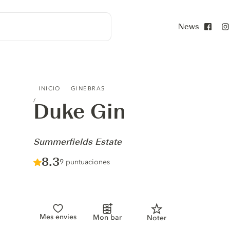
News
Face
DUKE GIN - SUMMERFIELDS ESTATE
INICIO
GINEBRAS
Duke Gin
-
Summerfields Estate
Score :
8.3
/ 10
9 puntuaciones
Mes envies
Mon bar
Noter