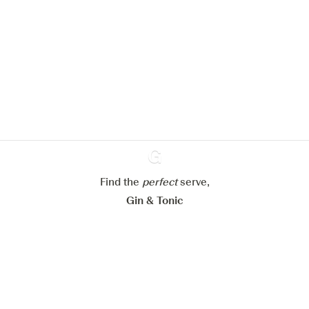
pour améliorer l’expérience de notre
site web.
En savoir plus sur
notre politique de gestion des
cookies
Paramétrer mes cookies
Refuser tout
Accepter tout
Find the
perfect
Ginventory
serve,
Gin & Tonic
News
Contact