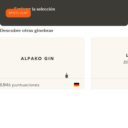
Explorar la selección
SPOTLIGHT
Descubre otras ginebras
ALPAKO GIN
Bi
8.9
46 puntuaciones
ote :
 10
pour
ui.nextImg