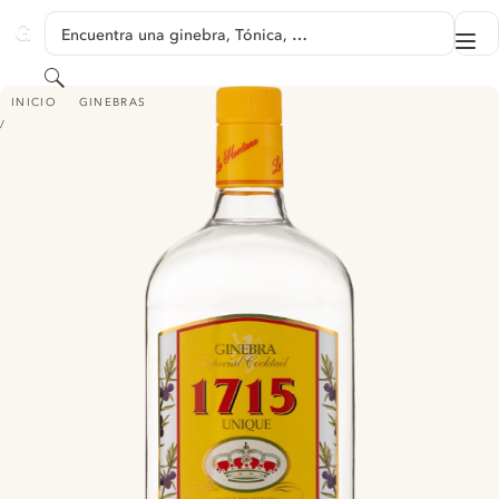
SALTAR A CONTENIDO
Encuentra una ginebra, Tónica, …
Me
GINVENTORY
Buscar
1715 DRY GIN
INICIO
GINEBRAS