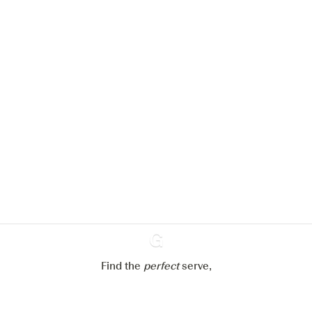
Nous aimerions utiliser des cookies
pour améliorer l’expérience de notre
site web.
En savoir plus sur
notre politique de gestion des
cookies
Paramétrer mes cookies
Refuser tout
Accepter tout
Find the
perfect
Ginventory
serve,
Gin & Tonic