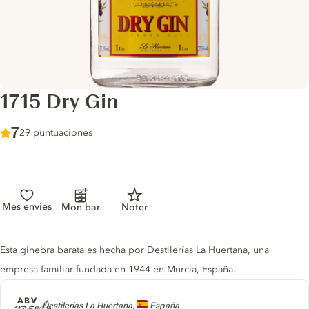
1715 Dry Gin
Score :
7
/ 10
29 puntuaciones
Mes envies
Mon bar
Noter
Gin description
Esta ginebra barata es hecha por Destilerías La Huertana, una
empresa familiar fundada en 1944 en Murcia, España.
ABV
Producer
Destilerías La Huertana,
España