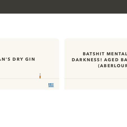
BATSHIT MENTAL
N'S DRY GIN
DARKNESS! AGED B
(ABERLOU
ews
Todas nuestras ginebras