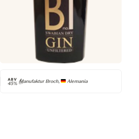
ABV
Producer
Manufaktur Broch,
Alemania
45%