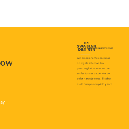
now
lay