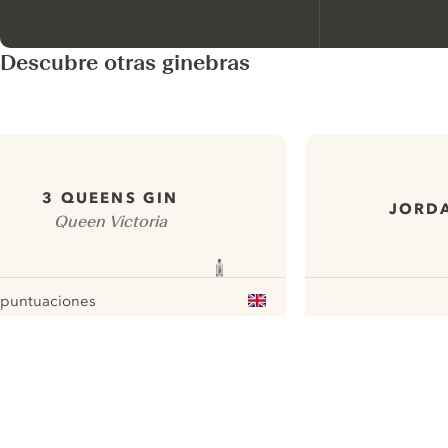
Descubre otras ginebras
3 QUEENS GIN
JORDA
Queen Victoria
 puntuaciones
our
ui.nextImg
N
Find the
perfect
serve,