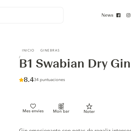
News
Face
B1 SWABIAN DRY GIN
INICIO
GINEBRAS
B1 Swabian Dry Gin
Score :
8.4
/ 10
34 puntuaciones
Mes envies
Mon bar
Noter
Gin description
Gin emocionante con notas de regaliz intenso