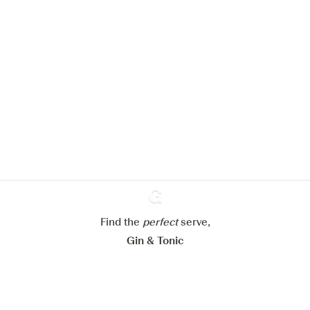
Nous aimerions utiliser des cookies
pour améliorer l’expérience de notre
site web.
En savoir plus sur
notre politique de gestion des
cookies
Paramétrer mes cookies
Refuser tout
Accepter tout
Find the
perfect
Ginventory
serve,
Gin & Tonic
News