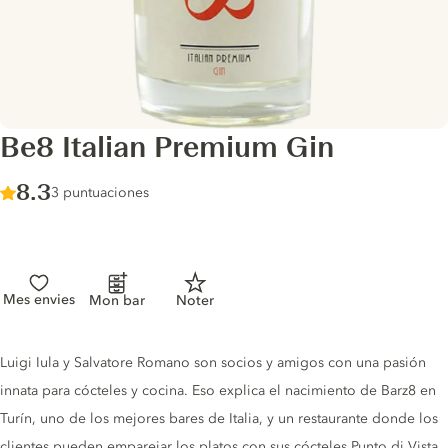
Be8 Italian Premium Gin
Score :
8.3
/ 10
3 puntuaciones
Mes envies
Mon bar
Noter
Gin description
Luigi Iula y Salvatore Romano son socios y amigos con una pasión
innata para cócteles y cocina. Eso explica el nacimiento de Barz8 en
Turín, uno de los mejores bares de Italia, y un restaurante donde los
clientes pueden emparejar los platos con sus cócteles Punto di Vista.