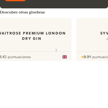
Descubre otras ginebras
WAITROSE PREMIUM LONDON
SY
DRY GIN
A
8.4
2 puntuaciones
8.9
9 puntuaci
ote :
 10
pour
Note :
/ 10
pour
ui.nextImg