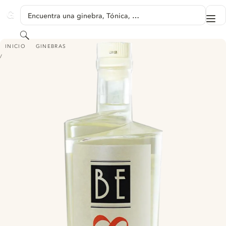
SALTAR A CONTENIDO
Encuentra una ginebra, Tónica, …
Me
GINVENTORY
Buscar
BE8 ITALIAN PREMIUM GIN
INICIO
GINEBRAS