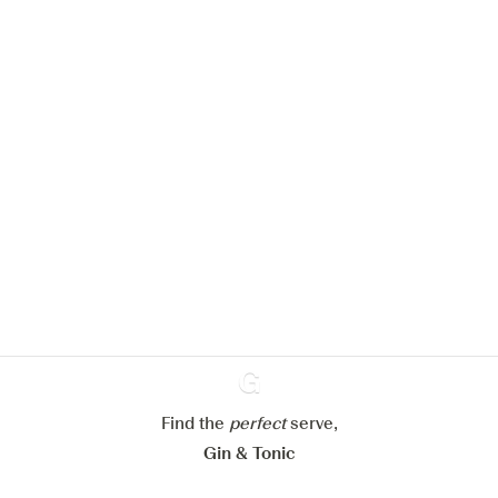
Nous aimerions utiliser des cookies
pour améliorer l’expérience de notre
site web.
En savoir plus sur
notre politique de gestion des
cookies
Paramétrer mes cookies
Refuser tout
Accepter tout
Find the
perfect
Ginventory
serve,
Gin & Tonic