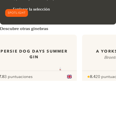
Explorar la selección
SPOTLIGHT
Descubre otras ginebras
PERSIE DOG DAYS SUMMER
A YORK
GIN
Bront
7.8
3 puntuaciones
8.4
20 puntuac
ote :
 10
pour
Note :
/ 10
pour
ui.nextImg