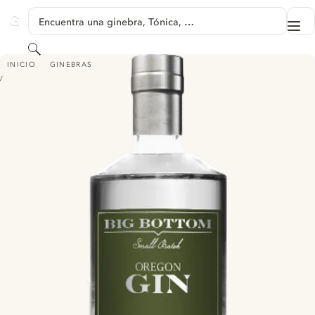
SALTAR A CONTENIDO
Encuentra una ginebra, Tónica, …
Me
GINVENTORY
Buscar
BIG BOTTOM OREGON GIN
INICIO
GINEBRAS