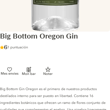
Big Bottom Oregon Gin
Score :
6
/ 10
1 puntuación
Mes envies
Mon bar
Noter
Gin description
Big Bottom Gin Oregon es el primero de nuestros productos
destilados interno para ser puesto en libertad. Contiene 16
ingredientes botánicos que ofrecen un ramo de flores conjunto de
cualidades que complementan el enebro. Una ginebra ligeramente