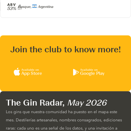
ABV
Producer
Bosque,
Argentina
53%
Join the club to know more!
Available on
Available on
App Store
Google Play
The Gin Radar,
May 2026
Los gins que nuestra comunidad ha puesto en el mapa este
mes. Destilerías artesanales, nombres consagrados, ediciones
raras: cada uno es una señal de los datos, y una invitación a