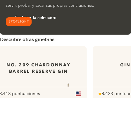
servir, probar y sacar sus propias conclusiones.
Explorar la selección
SPOTLIGHT
Descubre otras ginebras
NO. 209 CHARDONNAY
GIN
BARREL RESERVE GIN
8.4
18 puntuaciones
8.4
23 puntuac
ote :
 10
pour
Note :
/ 10
pour
ui.nextImg