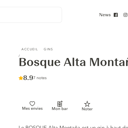
News
Face
BOSQUE ALTA MONTAÑA
ACCUEIL
GINS
Bosque Alta Monta
Score :
8.9
/ 10
7 notes
Mes envies
Mon bar
Noter
Description du gin
Le BOSQUE Alta Montaña est un gin à haut deg