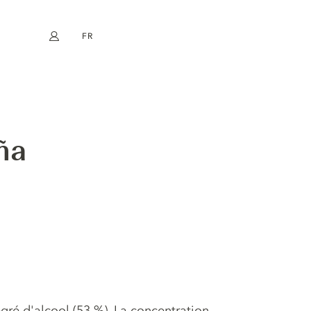
FR
Mon compte
book
Instagram
EN
DE
NL
ES
ña
ré d'alcool (53 %). La concentration