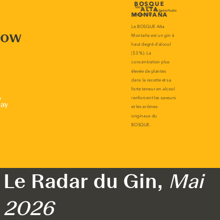
now
r
lay
Le Radar du Gin,
Mai
2026