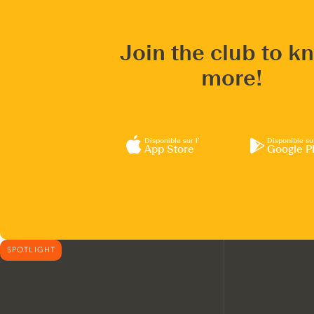
Join the club to k
more!
Disponible sur l’
Disponible su
App Store
Google P
SPOTLIGHT