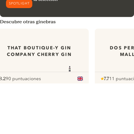
SPOTLIGHT
Descubre otras ginebras
THAT BOUTIQUE-Y GIN
DOS PER
COMPANY CHERRY GIN
MAL
8.2
90 puntuaciones
7.7
11 puntuac
ote :
 10
pour
Note :
/ 10
pour
ui.nextImg