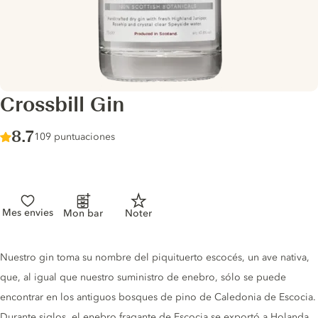
Crossbill Gin
Score :
8.7
/ 10
109 puntuaciones
Mes envies
Mon bar
Noter
Gin description
Nuestro gin toma su nombre del piquituerto escocés, un ave nativa,
que, al igual que nuestro suministro de enebro, sólo se puede
encontrar en los antiguos bosques de pino de Caledonia de Escocia.
Durante siglos, el enebro fragante de Escocia se exportó a Holanda