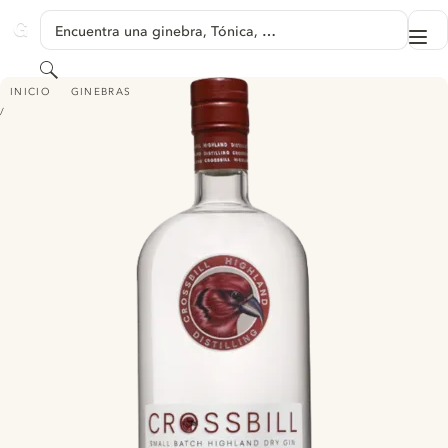
SALTAR A CONTENIDO
Encuentra una ginebra, Tónica, …
Me
GINVENTORY
Buscar
CROSSBILL GIN
INICIO
GINEBRAS