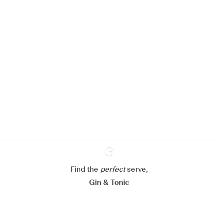
Nous aimerions utiliser des cookies
pour améliorer l’expérience de notre
site web.
En savoir plus sur
notre politique de gestion des
cookies
Paramétrer mes cookies
Refuser tout
Accepter tout
Find the
perfect
Ginventory
serve,
Gin & Tonic
News