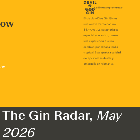
now
lay
The Gin Radar,
May
2026