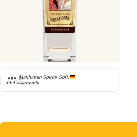
Producer
Manhattan Spirits GbR,
ABV
44,4%
Alemania