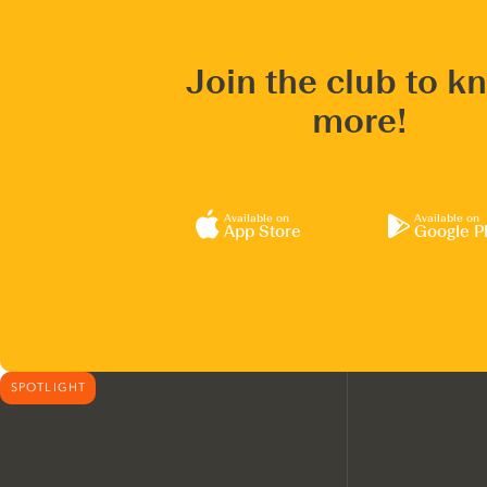
Join the club to k
more!
Available on
Available on
App Store
Google P
SPOTLIGHT