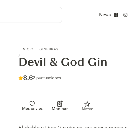
News
Face
DEVIL & GOD GIN
INICIO
GINEBRAS
Devil & God Gin
Score :
8.6
/ 10
2 puntuaciones
Mes envies
Mon bar
Noter
Gin description
El diablo y Dios Gin Gin es una nueva marca co