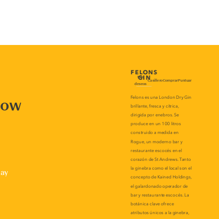
now
lay