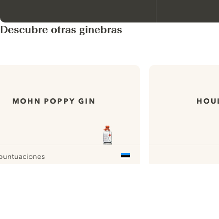
Descubre otras ginebras
MOHN POPPY GIN
HOUL
puntuaciones
r
ui.nextImg
N