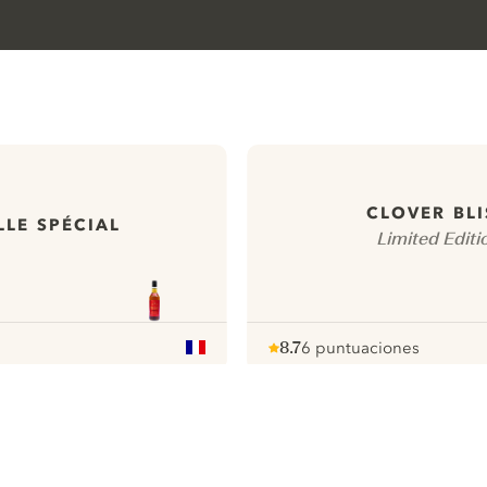
CLOVER BLI
LE SPÉCIAL
Limited Editi
8.7
6 puntuaciones
Note :
/ 10
pour
ews
Todas nuestras ginebras