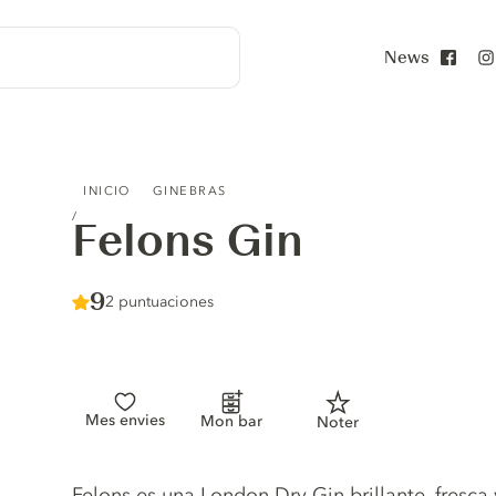
News
Face
FELONS GIN
INICIO
GINEBRAS
Felons Gin
Score :
9
/ 10
2 puntuaciones
Mes envies
Mon bar
Noter
Gin description
Felons es una London Dry Gin brillante, fresca y