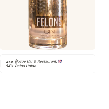
Producer
Rogue Bar & Restaurant,
ABV
42%
Reino Unido