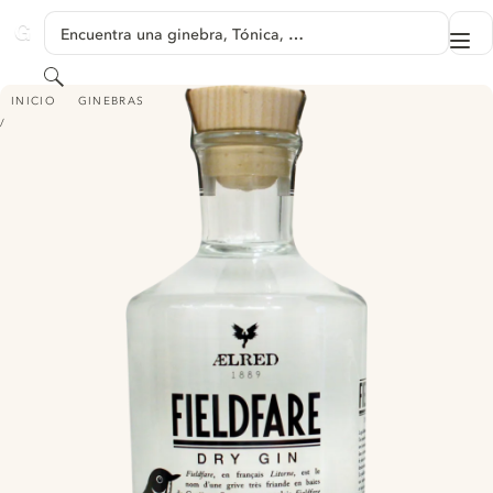
SALTAR A CONTENIDO
Encuentra una ginebra, Tónica, …
Me
GINVENTORY
Buscar
FIELDFARE DRY GIN ÆLRED
INICIO
GINEBRAS