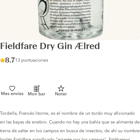
Fieldfare Dry Gin Ælred
Score :
8.7
/ 10
13 puntuaciones
Mes envies
Mon bar
Noter
Gin description
Tordella, Francés litorne, es el nombre de un tordo muy aficionado
en las bayas de enebro. Cuando no hay una bahía que se alimenta de
tierra de saltar en los campos en busca de insectos, de ahí su nombre
Inglés Fieldfare significado "errante por los campos". Estábamos