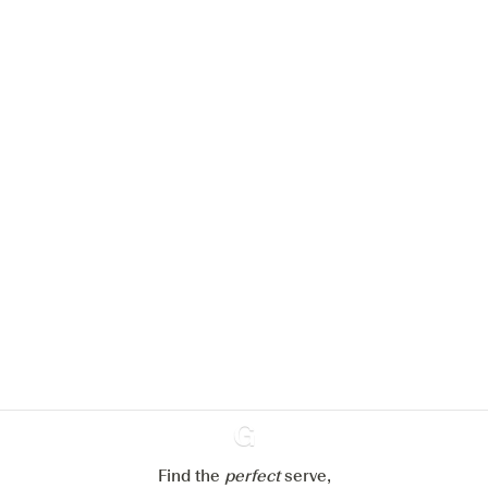
Nous aimerions utiliser des cookies
pour améliorer l’expérience de notre
site web.
En savoir plus sur
notre politique de gestion des
cookies
Paramétrer mes cookies
Refuser tout
Accepter tout
Find the
perfect
Ginventory
serve,