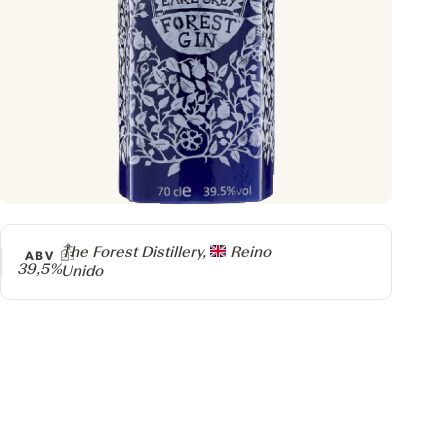
Producer
The Forest Distillery,
Reino
ABV
39,5%
Unido