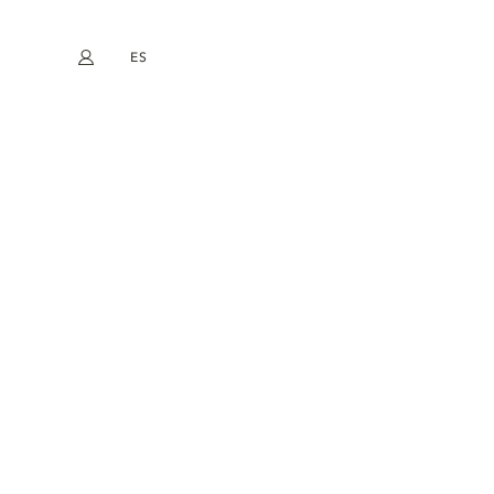
ES
Mi cuenta
book
Instagram
EN
FR
DE
NL