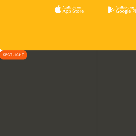
Available on
Available on
App Store
Google P
SPOTLIGHT