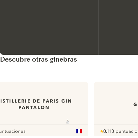
Descubre otras ginebras
ISTILLERIE DE PARIS GIN
G
PANTALON
untuaciones
8.1
13 puntuacio
r
Note :
/ 10
pour