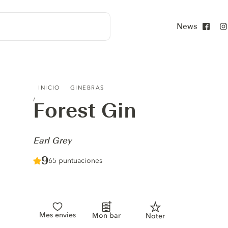
News
Face
FOREST GIN - EARL GREY
INICIO
GINEBRAS
Forest Gin
-
Earl Grey
Score :
9
/ 10
65 puntuaciones
Mes envies
Mon bar
Noter