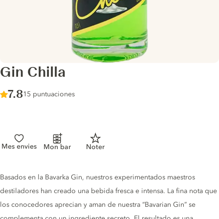
Gin Chilla
Score :
7.8
/ 10
15 puntuaciones
Mes envies
Mon bar
Noter
Gin description
Basados en la Bavarka Gin, nuestros experimentados maestros
destiladores han creado una bebida fresca e intensa. La fina nota que
los conocedores aprecian y aman de nuestra “Bavarian Gin” se
complementa con un ingrediente secreto. El resultado es una