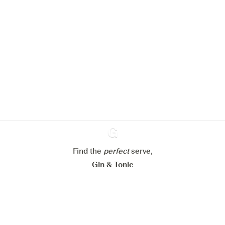
Nous aimerions utiliser des cookies
pour améliorer l’expérience de notre
site web.
En savoir plus sur
notre politique de gestion des
cookies
Paramétrer mes cookies
Refuser tout
Find the
perfect
Ginventory
serve,
Accepter tout
Gin & Tonic
News
Contact