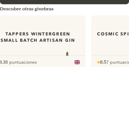
Descubre otras ginebras
TAPPERS WINTERGREEN
COSMIC SP
SMALL BATCH ARTISAN GIN
8.3
8 puntuaciones
8.5
7 puntuaci
ote :
 10
pour
Note :
/ 10
pour
ui.nextImg