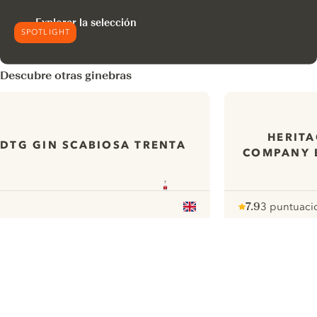
Explorar la selección
SPOTLIGHT
Descubre otras ginebras
HERITA
DTG GIN SCABIOSA TRENTA
COMPANY B
7.9
3 puntuaci
Note :
/ 10
pour
ui.nextImg