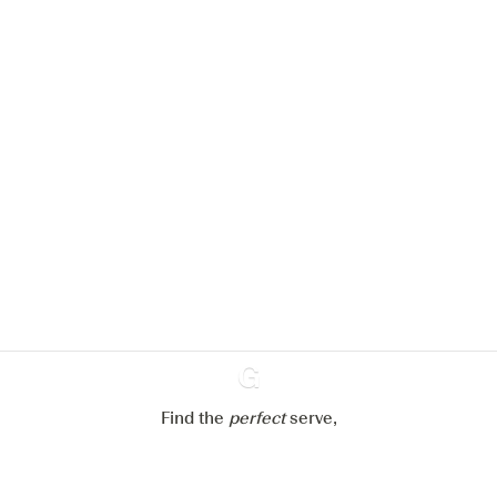
Nous aimerions utiliser des cookies
pour améliorer l’expérience de notre
site web.
En savoir plus sur
notre politique de gestion des
cookies
Paramétrer mes cookies
Refuser tout
Accepter tout
Find the
perfect
Ginventory
serve,
Gin & Tonic