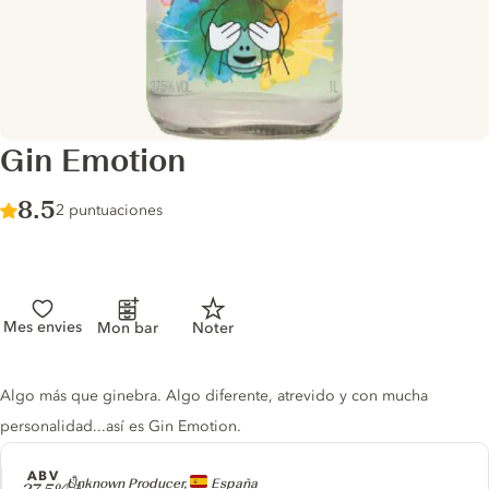
Gin Emotion
Score :
8.5
/ 10
2 puntuaciones
Mes envies
Mon bar
Noter
Gin description
Algo más que ginebra. Algo diferente, atrevido y con mucha
personalidad...así es Gin Emotion.
ABV
Producer
Unknown Producer,
España