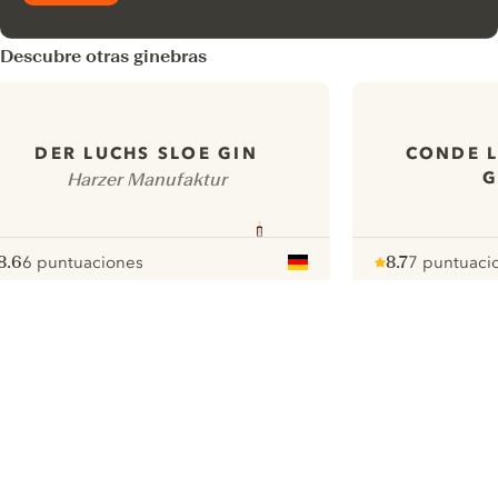
Descubre otras ginebras
CONDE 
DER LUCHS SLOE GIN
G
Harzer Manufaktur
8.6
6 puntuaciones
8.7
7 puntuaci
ote :
 10
pour
Note :
/ 10
pour
ui.nextImg