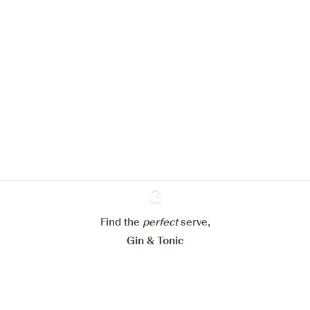
Nous aimerions utiliser des cookies
pour améliorer l’expérience de notre
site web.
En savoir plus sur
notre politique de gestion des
cookies
Paramétrer mes cookies
Refuser tout
Accepter tout
Find the
perfect
Ginventory
serve,
Gin & Tonic
News