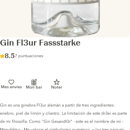
Gin Fl3ur Fassstarke
Score :
8.5
/ 10
7 puntuaciones
Mes envies
Mon bar
Noter
Gin description
Gin es una ginebra Fl3ur alemán a partir de tres ingredientes:
enebro, piel de limón y cilantro. La limitación de este dr3ei es parte
de mi filosofía. Como "Gin Gesandt3r" - este es el nombre de mi -
Manufaktur - Me valorar el simbolismo numérico, y los tres para mí