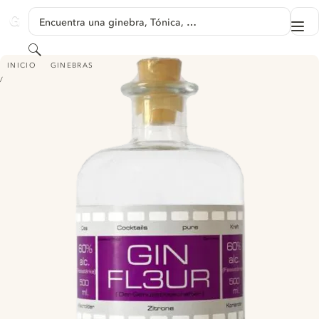
SALTAR A CONTENIDO
Encuentra una ginebra, Tónica, …
Me
GINVENTORY
Buscar
GIN FL3UR FASSSTARKE
INICIO
GINEBRAS