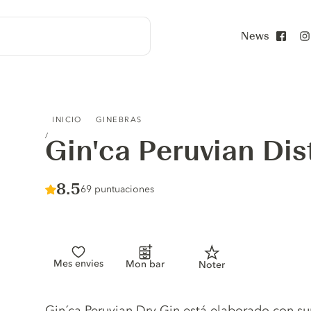
News
Face
GIN'CA PERUVIAN DISTILLED GIN
INICIO
GINEBRAS
Gin'ca Peruvian Dis
Score :
8.5
/ 10
69 puntuaciones
Mes envies
Mon bar
Noter
Gin description
Gin´ca Peruvian Dry Gin está elaborado con su