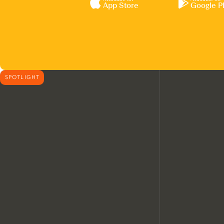
App Store
Google P
SPOTLIGHT