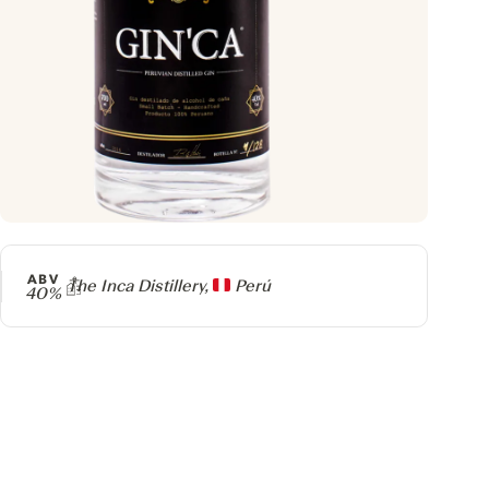
ABV
Producer
The Inca Distillery,
Perú
40%