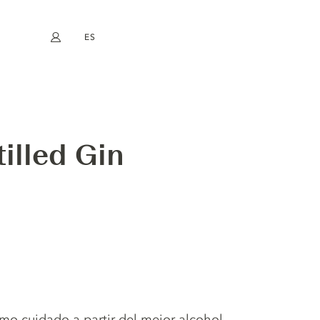
ES
Mi cuenta
book
Instagram
EN
FR
DE
NL
tilled Gin
mo cuidado a partir del mejor alcohol