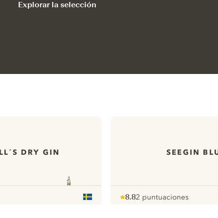
Explorar la selección
LL´S DRY GIN
SEEGIN BL
8.8
2 puntuaciones
Note :
/ 10
pour