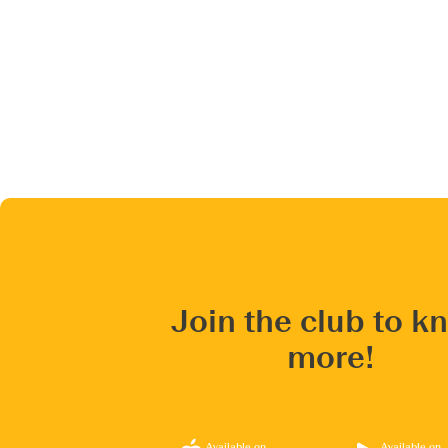
Join the club to k
more!
Available on
Available on