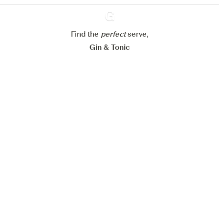
Paramétrer mes cookies
Refuser tout
Accepter tout
Find the
perfect
Ginventory
serve,
Gin & Tonic
News
Contact
Privacy Policy
Todas nuestras ginebras
Cookies Settings
Available on
Available on
App Store
Google Play