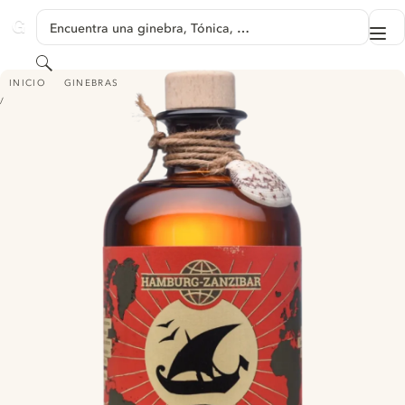
SALTAR A CONTENIDO
Encuentra una ginebra, Tónica, …
Me
GINVENTORY
Buscar
HAMBURG-ZANZIBAR TUMERIC NO.1 GIN - NEW WESTERN STYLE GIN
INICIO
GINEBRAS