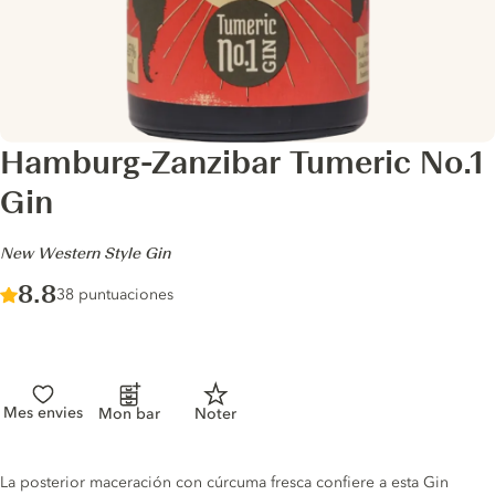
Hamburg-Zanzibar Tumeric No.1
Gin
-
New Western Style Gin
Score :
8.8
/ 10
38 puntuaciones
Mes envies
Mon bar
Noter
Gin description
La posterior maceración con cúrcuma fresca confiere a esta Gin