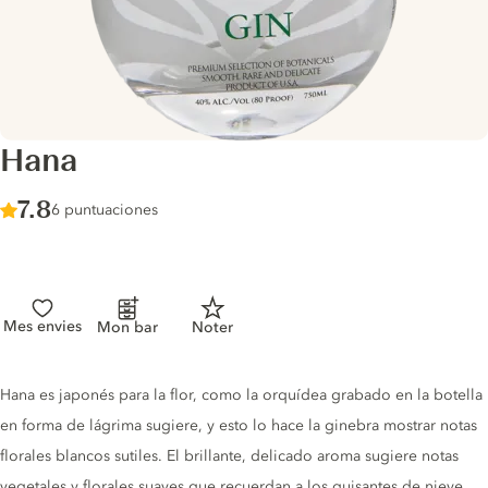
Hana
Score :
7.8
/ 10
6 puntuaciones
Mes envies
Mon bar
Noter
Gin description
Hana es japonés para la flor, como la orquídea grabado en la botella
en forma de lágrima sugiere, y esto lo hace la ginebra mostrar notas
florales blancos sutiles. El brillante, delicado aroma sugiere notas
vegetales y florales suaves que recuerdan a los guisantes de nieve