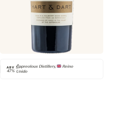
Producer
Capreolous Distillery,
Reino
ABV
47%
Unido