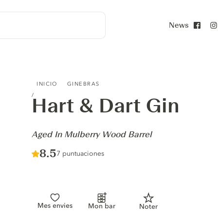
News
Face
HART & DART GIN - AGED IN MULBERRY WOOD BARREL
INICIO
GINEBRAS
Hart & Dart Gin
-
Aged In Mulberry Wood Barrel
Score :
8.5
/ 10
7 puntuaciones
Mes envies
Mon bar
Noter