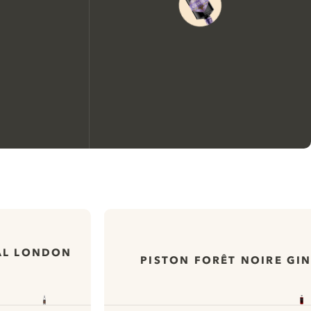
Nous aimerions utiliser des
cookies pour améliorer
l’expérience de notre site web.
En savoir plus sur
notre politique de gestion
AL LONDON
PISTON FORÊT NOIRE GI
des cookies