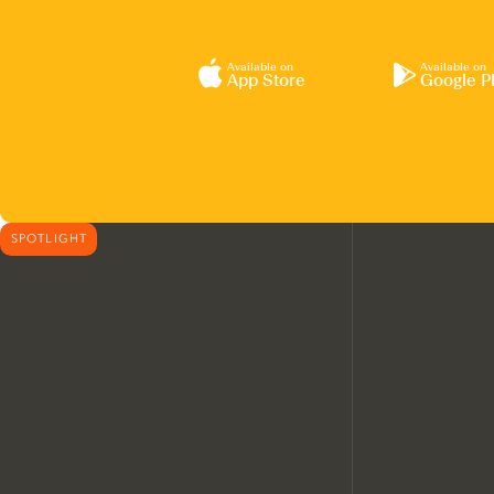
Available on
Available on
App Store
Google P
SPOTLIGHT