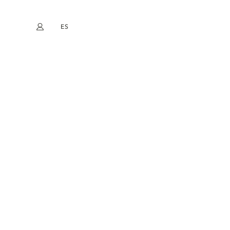
ES
Mi cuenta
book
Instagram
EN
FR
DE
NL