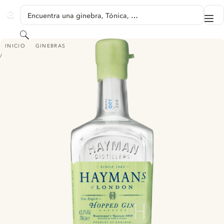
SALTAR A CONTENIDO
Encuentra una ginebra, Tónica, …
Me
GINVENTORY
Buscar
HAYMAN'S HOPPED GIN - BARTENDER'S RELEASE 2019
INICIO
GINEBRAS