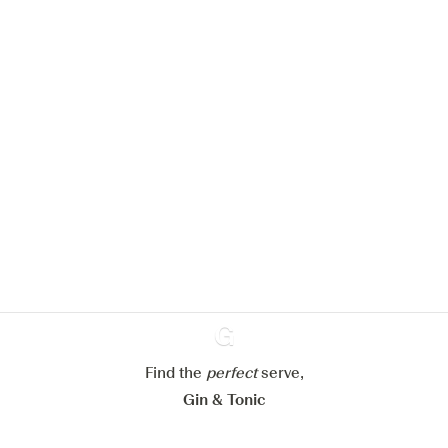
Nous aimerions utiliser des cookies
pour améliorer l’expérience de notre
site web.
En savoir plus sur
notre politique de gestion des
cookies
Paramétrer mes cookies
Refuser tout
Accepter tout
Find the
perfect
Ginventory
serve,
Gin & Tonic