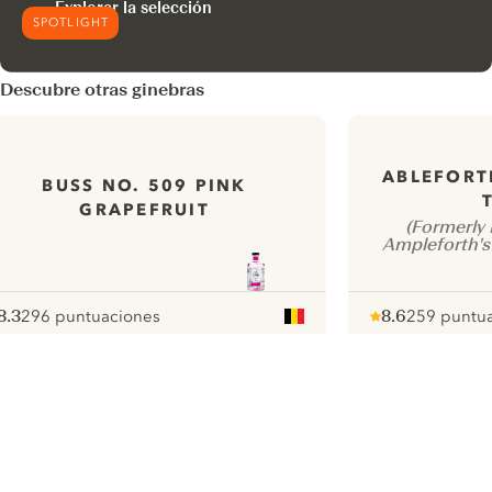
Explorar la selección
SPOTLIGHT
Descubre otras ginebras
ABLEFORT
BUSS NO. 509 PINK
GRAPEFRUIT
(Formerly 
Ampleforth's
8.3
296 puntuaciones
8.6
259 puntu
ote :
 10
pour
Note :
/ 10
pour
ui.nextImg