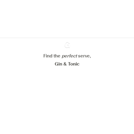
En savoir plus sur
notre politique de gestion des
cookies
Paramétrer mes cookies
Refuser tout
Accepter tout
Find the
perfect
Ginventory
serve,
Gin & Tonic
News
Contact
Privacy Policy
Todas nuestras ginebras