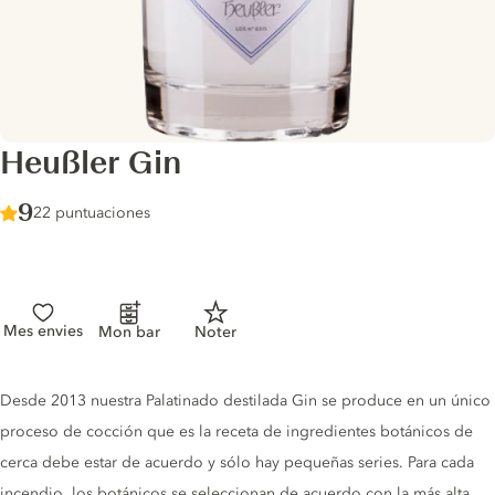
Heußler Gin
Score :
9
/ 10
22 puntuaciones
Mes envies
Mon bar
Noter
Gin description
Desde 2013 nuestra Palatinado destilada Gin se produce en un único
proceso de cocción que es la receta de ingredientes botánicos de
cerca debe estar de acuerdo y sólo hay pequeñas series. Para cada
incendio, los botánicos se seleccionan de acuerdo con la más alta