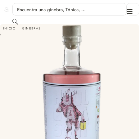
SALTAR A CONTENIDO
Encuentra una ginebra, Tónica, …
Me
GINVENTORY
Buscar
HOOLGAASCHT PINK GIN
INICIO
GINEBRAS