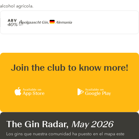
alcohol agrícola.
ABV
Producer
Hoolgaascht Gin,
Alemania
40%
Join the club to know more!
Available on
Available on
App Store
Google Play
The Gin Radar,
May 2026
Los gins que nuestra comunidad ha puesto en el mapa este