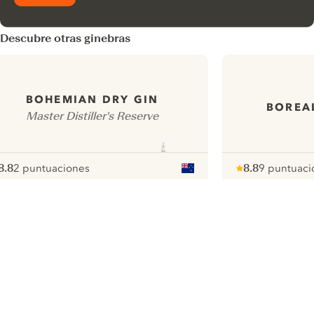
Descubre otras ginebras
BOHEMIAN DRY GIN
BOREAL
Master Distiller's Reserve
8.8
2 puntuaciones
8.8
9 puntuaci
ote :
 10
pour
Note :
/ 10
pour
ui.nextImg