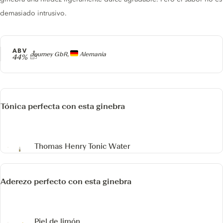
demasiado intrusivo.
ABV
Producer
Journey GbR,
Alemania
44%
Tónica perfecta con esta ginebra
Thomas Henry Tonic Water
Aderezo perfecto con esta ginebra
Piel de limón