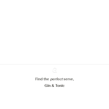
Nous aimerions utiliser des cookies
pour améliorer l’expérience de notre
site web.
En savoir plus sur
notre politique de gestion des
cookies
Paramétrer mes cookies
Refuser tout
Accepter tout
Find the
perfect
Ginventory
serve,
Gin & Tonic
News