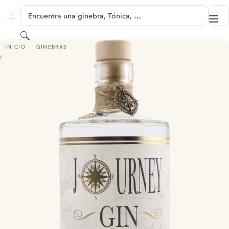
SALTAR A CONTENIDO
Encuentra una ginebra, Tónica, …
Me
GINVENTORY
Buscar
JOURNEY GIN
INICIO
GINEBRAS