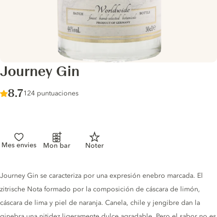
Journey Gin
Score :
8.7
/ 10
124 puntuaciones
Mes envies
Mon bar
Noter
Gin description
Journey Gin se caracteriza por una expresión enebro marcada. El
zitrische Nota formado por la composición de cáscara de limón,
cáscara de lima y piel de naranja. Canela, chile y jengibre dan la
ginebra una nitidez ligeramente dulce agradable. Pero el sabor no es