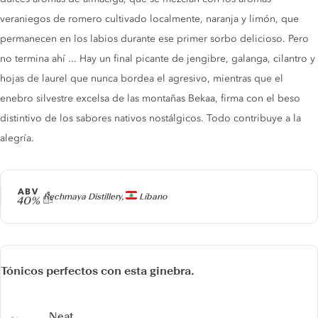
veraniegos de romero cultivado localmente, naranja y limón, que
permanecen en los labios durante ese primer sorbo delicioso. Pero
no termina ahí ... Hay un final picante de jengibre, galanga, cilantro y
hojas de laurel que nunca bordea el agresivo, mientras que el
enebro silvestre excelsa de las montañas Bekaa, firma con el beso
distintivo de los sabores nativos nostálgicos. Todo contribuye a la
alegría.
ABV
Producer
Rechmaya Distillery,
Líbano
40%
Tónicos perfectos con esta ginebra.
Neat