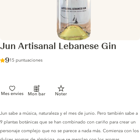
Jun Artisanal Lebanese Gin
Score :
9
/ 10
15 puntuaciones
Mes envies
Mon bar
Noter
Gin description
Jun sabe a música, naturaleza y el mes de junio. Pero también sabe a
9 plantas botánicas que se han combinado con cariño para crear un
personaje complejo que no se parece a nada más. Comienza con los
dulces aromas de almáciga, que se mezclan con los aromas