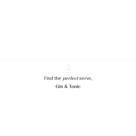
Nous aimerions utiliser des cookies
pour améliorer l’expérience de notre
site web.
En savoir plus sur
notre politique de gestion des
cookies
Paramétrer mes cookies
Refuser tout
Accepter tout
Find the
perfect
Ginventory
serve,
Gin & Tonic
News
Contact