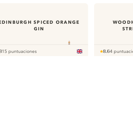
EDINBURGH SPICED ORANGE
WOODH
GIN
STR
8
15 puntuaciones
8.6
4 puntuaci
ote :
 10
pour
Note :
/ 10
pour
ui.nextImg