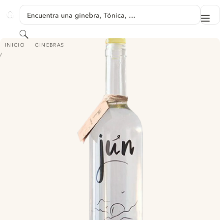
SALTAR A CONTENIDO
Encuentra una ginebra, Tónica, …
Me
GINVENTORY
Buscar
JUN ARTISANAL LEBANESE GIN
INICIO
GINEBRAS