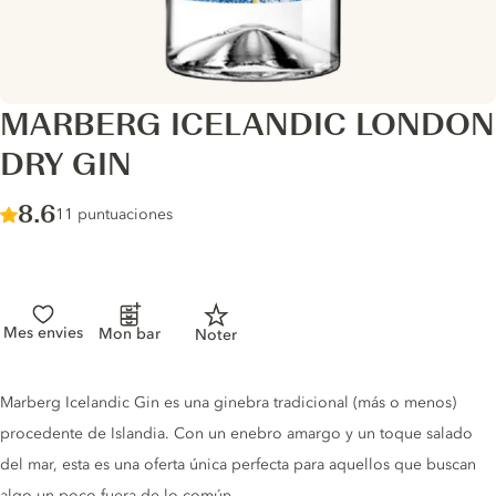
MARBERG ICELANDIC LONDON
DRY GIN
Score :
8.6
/ 10
11 puntuaciones
Mes envies
Mon bar
Noter
Gin description
Marberg Icelandic Gin es una ginebra tradicional (más o menos)
procedente de Islandia. Con un enebro amargo y un toque salado
del mar, esta es una oferta única perfecta para aquellos que buscan
algo un poco fuera de lo común.