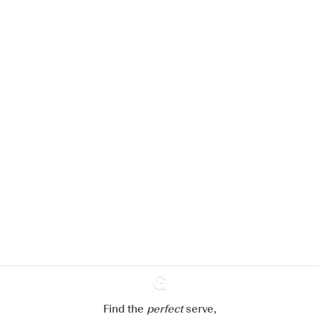
Nous aimerions utiliser des cookies
pour améliorer l’expérience de notre
site web.
En savoir plus sur
notre politique de gestion des
cookies
Paramétrer mes cookies
Refuser tout
Accepter tout
Find the
perfect
Ginventory
serve,