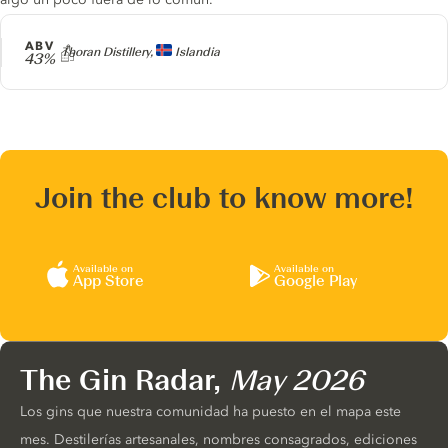
ABV
Producer
Thoran Distillery,
Islandia
43%
Join the club to know more!
Available on
Available on
App Store
Google Play
The Gin Radar,
May 2026
Los gins que nuestra comunidad ha puesto en el mapa este
mes. Destilerías artesanales, nombres consagrados, ediciones