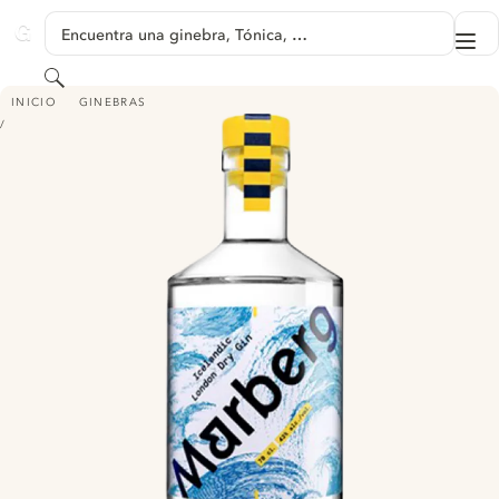
SALTAR A CONTENIDO
Encuentra una ginebra, Tónica, …
Me
GINVENTORY
Buscar
MARBERG ICELANDIC LONDON DRY GIN
INICIO
GINEBRAS