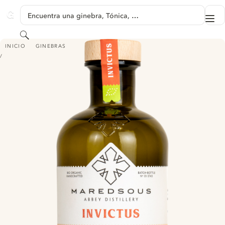
SALTAR A CONTENIDO
Encuentra una ginebra, Tónica, …
Me
GINVENTORY
Buscar
ABBAYE DE MAREDSOUS INVICTUS - STRENGTH & POWER
INICIO
GINEBRAS