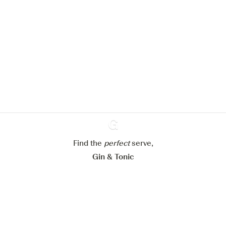
Nous aimerions utiliser des cookies
pour améliorer l’expérience de notre
site web.
En savoir plus sur
notre politique de gestion des
cookies
Paramétrer mes cookies
Refuser tout
Accepter tout
Find the
perfect
Ginventory
serve,
Gin & Tonic
News
Contact