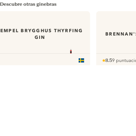
Descubre otras ginebras
TEMPEL BRYGGHUS THYRFING
BRENNAN'
GIN
8.5
9 puntuaci
Note :
/ 10
pour
ui.nextImg