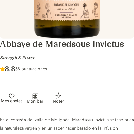
Abbaye de Maredsous Invictus
-
Strength & Power
Score :
8.8
/ 10
68 puntuaciones
Mes envies
Mon bar
Noter
Gin description
En el corazón del valle de Molignée, Maredsous Invictus se inspira en
la naturaleza virgen y en un saber hacer basado en la infusión