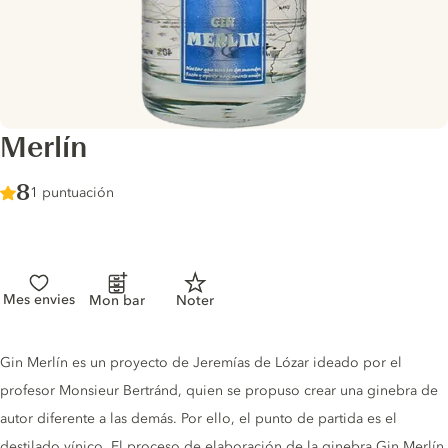
Merlín
Score :
8
/ 10
1 puntuación
Mes envies
Mon bar
Noter
Gin description
Gin Merlín es un proyecto de Jeremías de Lózar ideado por el
profesor Monsieur Bertránd, quien se propuso crear una ginebra de
autor diferente a las demás. Por ello, el punto de partida es el
destilado vínico. El proceso de elaboración de la ginebra Gin Merlín