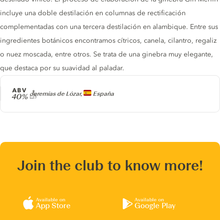
incluye una doble destilación en columnas de rectificación
complementadas con una tercera destilación en alambique. Entre sus
ingredientes botánicos encontramos cítricos, canela, cilantro, regaliz
o nuez moscada, entre otros. Se trata de una ginebra muy elegante,
que destaca por su suavidad al paladar.
ABV
Producer
Jeremías de Lózar,
España
40%
Join the club to know more!
Available on
Available on
App Store
Google Play