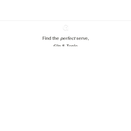
Paramétrer mes cookies
Refuser tout
Accepter tout
Find the
perfect
Ginventory
serve,
Gin & Tonic
News
Contact
Privacy Policy
Todas nuestras ginebras
Cookies Settings