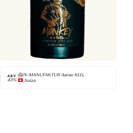
Producer
GIN-MANUFAKTUR Aarau KLG,
ABV
43%
Suiza