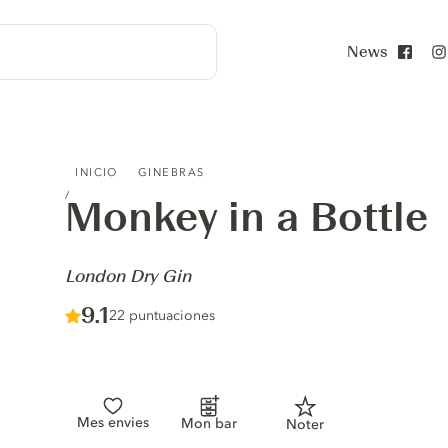
News
Face
MONKEY IN A BOTTLE - LONDON DRY GIN
INICIO
GINEBRAS
Monkey in a Bottle
-
London Dry Gin
Score :
9.1
/ 10
22 puntuaciones
Mes envies
Mon bar
Noter