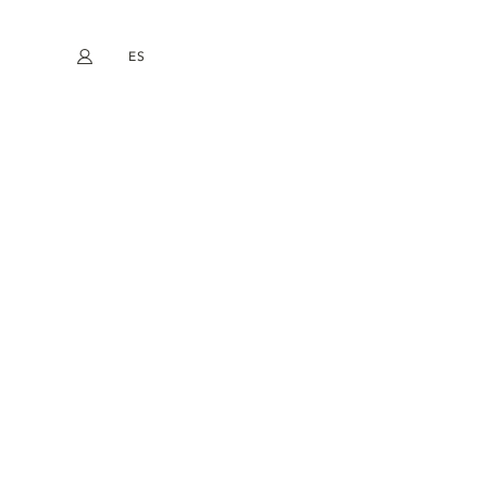
ES
Mi cuenta
book
Instagram
EN
FR
DE
NL