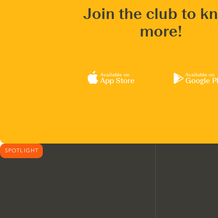
Join the club to k
more!
Available on
Available on
App Store
Google P
SPOTLIGHT