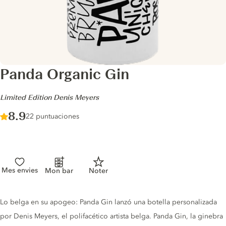
Panda Organic Gin
-
Limited Edition Denis Meyers
Score :
8.9
/ 10
22 puntuaciones
Mes envies
Mon bar
Noter
Gin description
Lo belga en su apogeo: Panda Gin lanzó una botella personalizada
por Denis Meyers, el polifacético artista belga. Panda Gin, la ginebra