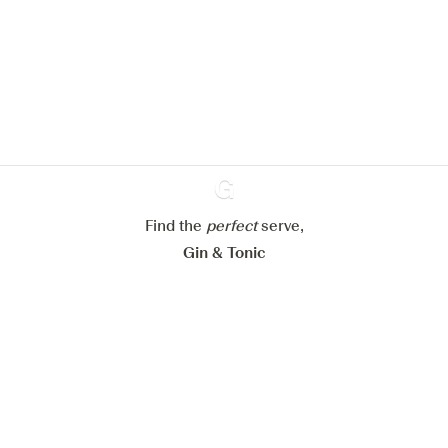
pour améliorer l’expérience de notre
site web.
En savoir plus sur
notre politique de gestion des
cookies
Paramétrer mes cookies
Refuser tout
Accepter tout
Find the
perfect
Ginventory
serve,
Gin & Tonic
News
Contact
Privacy Policy