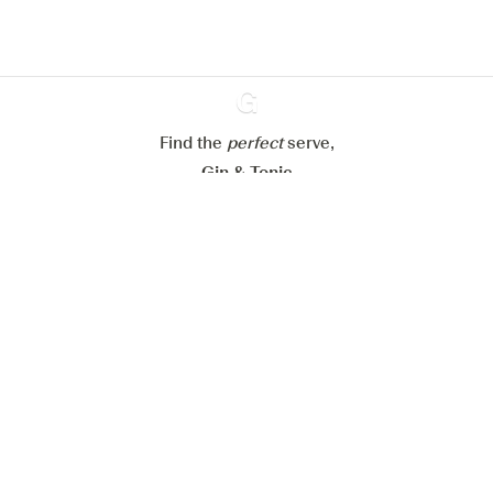
Paramétrer mes cookies
Refuser tout
Accepter tout
Find the
perfect
Ginventory
serve,
Gin & Tonic
News
Contact
Privacy Policy
Todas nuestras ginebras
Cookies Settings