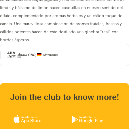
limón y bálsamo de limón hacen cosquillas en nuestro sentido del
olfato, complementado por aromas herbales y un cálido toque de
canela. Una maravillosa combinación de aromas frutales, frescos y
cálidos potentes hacen de este destilado una ginebra "real" con
bordes ásperos.
ABV
Producer
4paul GbR,
Alemania
46%
Join the club to know more!
Available on
Available on
App Store
Google Play