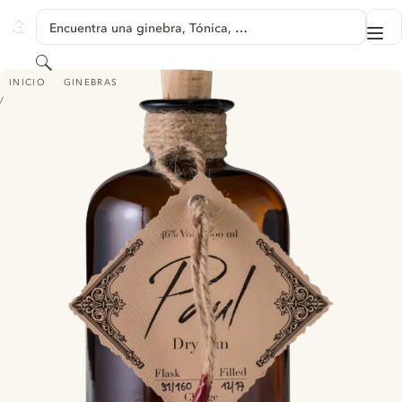
SALTAR A CONTENIDO
Encuentra una ginebra, Tónica, …
Me
GINVENTORY
Buscar
PAUL DRY GIN
INICIO
GINEBRAS