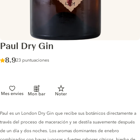
Paul Dry Gin
Score :
8.9
/ 10
23 puntuaciones
Mes envies
Mon bar
Noter
Gin description
Paul es un London Dry Gin que recibe sus botánicos directamente a
través del proceso de maceración y se destila suavemente después
de un día y dos noches. Los aromas dominantes de enebro
combinados con bayas jugosas y fuertes sabores cítricos, hierba de