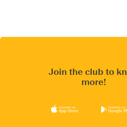
Join the club to k
more!
Available on
Available on
App Store
Google P