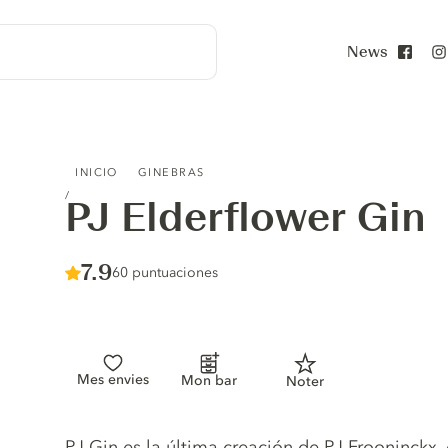
News
Face
PJ ELDERFLOWER GIN
INICIO
GINEBRAS
PJ Elderflower Gin
Score :
7.9
/ 10
60 puntuaciones
Mes envies
Mon bar
Noter
Gin description
PJ Gin es la última creación de PJ Frooninckx