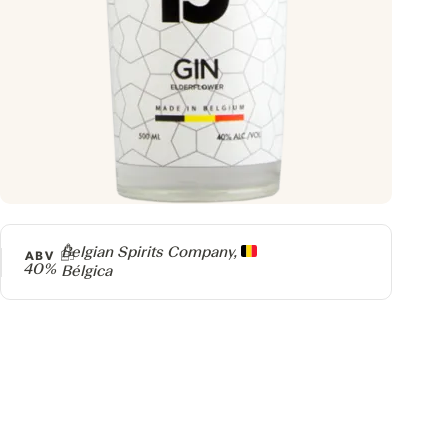
Producer
Belgian Spirits Company,
ABV
40%
Bélgica