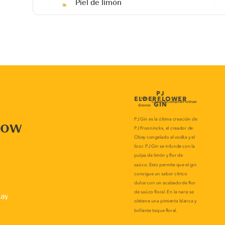
Piel de limón
now
lay