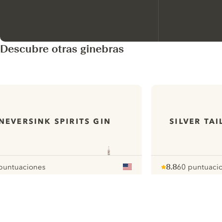
Descubre otras ginebras
NEVERSINK SPIRITS GIN
SILVER TA
puntuaciones
8.8
60 puntuaci
ur
Note :
/ 10
pour
ui.nextImg