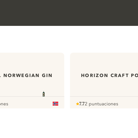
IL NORWEGIAN GIN
HORIZON CRAFT P
ones
7.7
2 puntuaciones
Note :
/ 10
pour