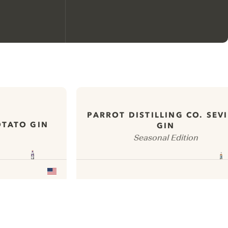
Nous aimerions utiliser des
cookies pour améliorer
l’expérience de notre site web.
PARROT DISTILLING CO. SEVI
En savoir plus sur
notre politique de gestion
OTATO GIN
GIN
des cookies
Seasonal Edition
Paramétrer mes cookies
Refuser tout
Accepter tout